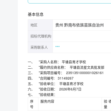
基本信息
贵州 黔南布依族苗族自治州
地区
招标代理机构
***
采购联系人
一、 *采购人名称： 平塘县育才学校
二、 *履约供应商名称： 平塘县流星文具批发部
三、 *采购项目编号： 2351351000001026161
四、 *合同编号: 31149267
五、 *验收单位： 平塘县育才学校
六、 *验收日期： 2026年6月7日
七、 *验收结果：
序
服务内容
验
号
量