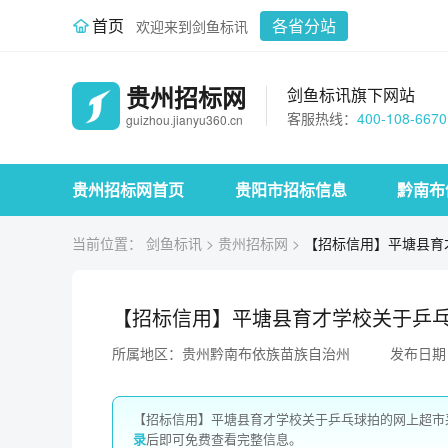
首页
各省分站
欢迎来到剑鱼标讯
贵州招标网
剑鱼标讯旗下网站
客服热线：
400-108-6670
guizhou.jianyu360.cn
贵州招标网首页
贵阳市招标信息
黔南布
当前位置：
剑鱼标讯
>
贵州招标网
>
【招标信用】平塘县育
【招标信用】平塘县育才学校关于乒
所属地区：贵州黔南布依族苗族自治州
发布日期：2
【招标信用】平塘县育才学校关于乒乓球拍的网上超市
录
后即可免费查看完整信息。