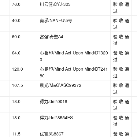
76.0
川云健\CYJ-303
验收通
过
40.0
南孚/NANFU\5号
验收通
过
60.0
富强\奇塑A4
验收通
过
64.0
心相印/Mind Act Upon Mind\DT320
验收通
0
过
120.0
心相印/Mind Act Upon Mind\DT241
验收通
80
过
107.5
晨光/M&G\ASC99372
验收通
过
18.0
得力/deli\0018
验收通
过
18.0
得力/deli\8554ES
验收通
过
11.5
优智风\8867
验收通