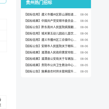
贵州热门招标
【招标信用】遵义市播州区影山湖街道办事处关于中性笔的网上超市采购项目合同履约验收公告
08-06
【招标结果】中国共产党安顺市委员会办公室关于室内除臭/芳香用品的网上超市采购项目成交公告
08-06
【招标公告】黔东南州人民医院病案翻拍服务采购项目采购公告
08-06
【招标信用】城关第五幼儿园幼儿直饮机采购
08-06
【招标信用】遵义市播州区三合镇中心学校采购教务、教研物资事宜
08-06
【招标公告】安顺市人民医院关于眼科眼罩的比选公告
08-06
【招标结果】湄潭县人民政府黄家坝街道办事处关于车辆维修和保养服务的定点采购馆采购项目成交公告
08-06
【招标结果】湄潭县公安局关于车辆加油服务的定点采购馆采购项目成交公告
08-06
【招标结果】贵阳市公共卫生救治中心中央空调压缩机维修服务中标（成交）结果公告
08-05
【招标公告】施秉县农村供水管网提升改造工程施工招标代理机构采购
08-05
备
注