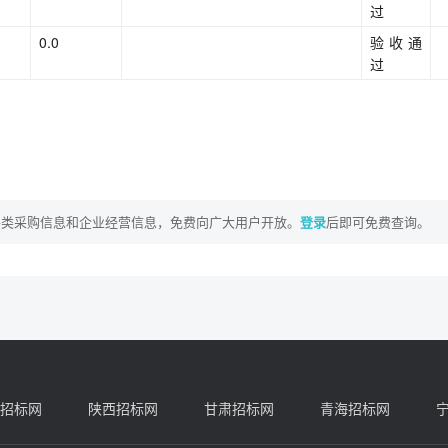
过
0.0
验收通
过
各类采购信息和企业经营信息，免费向广大用户开放。
登录
后即可免费查询。
招标网
陕西招标网
甘肃招标网
青海招标网