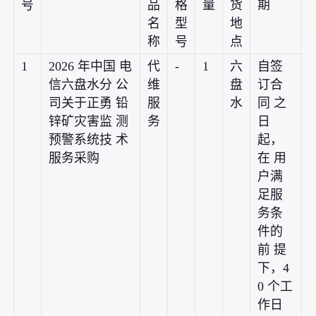
号
品
格
量
货
期
名
型
地
称
号
点
1
2026 年中国 电
代
-
1
六
自签
信六盘水分 公
维
盘
订合
司关于正勇 铅
服
水
同 之
锌矿灾害监 测
务
日
预警系统技 术
起，
服务采购
在 用
户满
足服
务条
件的
前 提
下，4
0 个工
作日