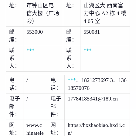
址：
市钟山区电
址：
山湖区大 西南富
信大楼（广场
力中心 A2 栋 4 楼
旁）
4 05 室
邮
553000
邮
550081
编：
编：
联
***
联
***
系
系
人：
人：
电
/
电
***
、1821273697 3、136
话：
话：
18570076
电子
/
电子
17784185341@189.cn
邮
邮
件：
件：
网
www.c
网
https://hxzhaobiao.hxd i.c
址：
hinatele
址：
n/