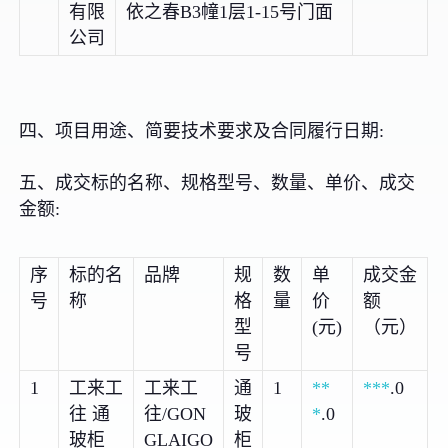
有限
依之春B3幢1层1-15号门面
公司
四、项目用途、简要技术要求及合同履行日期:
五、成交标的名称、规格型号、数量、单价、成交
金额:
序
标的名
品牌
规
数
单
成交金
号
称
格
量
价
额
型
(元)
（元）
号
1
工来工
工来工
通
1
**
***
.0
往 通
往/GON
玻
*
.0
玻柜
GLAIGO
柜