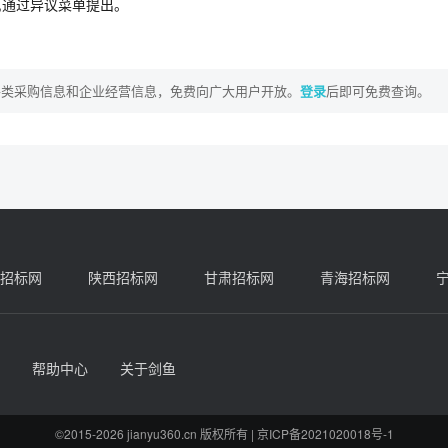
,通过异议菜单提出。
各类采购信息和企业经营信息，免费向广大用户开放。
登录
后即可免费查询。
招标网
陕西招标网
甘肃招标网
青海招标网
帮助中心
关于剑鱼
©2015-2026 jianyu360.cn 版权所有 |
京ICP备2021020018号-1