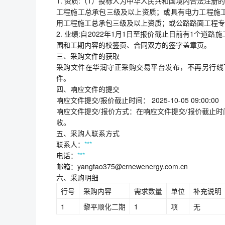
1. 资质:（1）投标人为中华人民共和国境内合法注
工程施工总承包三级及以上资质；或具有电力工程施
用工程施工总承包三级及以上资质；或公路路面工程专
2. 业绩:自2022年1月1日至报价截止日前有1个
围和工期内容的校签页、合同双方的签字盖章页。
三、采购文件的获取
采购文件在华润守正采购交易平台发布，不再另行线
件。
四、响应文件的提交
响应文件提交/报价截止时间： 2025-10-05 09:00
响应文件提交/报价方式：在响应文件提交/报价截止
收。
五、采购人联系方式
联系人：
***
电话：
***
邮箱：yangtao375@crnewenergy.com.cn
六、采购明细
行号
采购内容
需求数量
单位
补充说明
1
黎平顺化二期
1
项
无