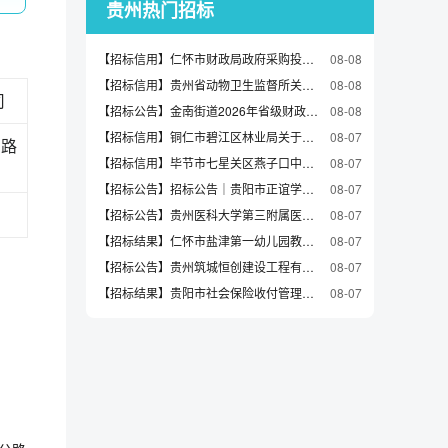
贵州热门招标
【招标信用】仁怀市财政局政府采购投诉处理决定
08-08
【招标信用】贵州省动物卫生监督所关于便签本/便条纸/N次贴的网上超市采购项目合同履约验收公告
08-08
司
【招标公告】金南街道2026年省级财政衔接推进乡村振兴（支持易地扶贫搬迁安置区维修维护）补助资金项目审计单位比选公告
08-08
【招标信用】铜仁市碧江区林业局关于电源的网上超市采购项目合同履约验收公告
08-07
道路
【招标信用】毕节市七星关区燕子口中学复印办公用品采购
08-07
【招标公告】招标公告｜贵阳市正谊学校2026-2028年度校服采购项目（第二次）公开招标
08-07
【招标公告】贵州医科大学第三附属医院精神科监控扩容项目采购询价公告（三次）
08-07
【招标结果】仁怀市盐津第一幼儿园教室、厕所维修改造项目及华兴城分园暑期维修改造项目竞价成交公告
08-07
【招标公告】贵州筑城恒创建设工程有限公司花溪站臂架泵、车载泵泵送服务采购项目(二次)竞价采购公告
08-07
【招标结果】贵阳市社会保险收付管理中心关于键鼠套装的网上超市采购项目成交公告
08-07