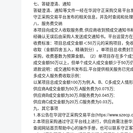
七、答疑澄清、通知
答疑澄清、通知等文件一经在华润守正采购交易平台
守正采购交易平台发布的相关信息，并及时查阅和处理
八、服务费交纳
本项目向成交人收取服务费,供应商收到预成交通知书和
经确认无误后由采购人发送成交通知书。平台运营方在
收费标准：项目总成交金额＜50万元的采购项目，免收
收取（金额四舍五入，精确到分）。单项目总收费封顶
采购，收费基数为预算金额。（2）单项目存在多个成
成交金额50万以上，但单个成交人成交金额少于50万
退款说明：成交通知书发布后,平台提供相关服务已完
多成交人服务费收取示例：
以某项目总成交金额100万为例,A、B、C多成交人情形,
供应商A成交金额为50万,A服务费为0.075万;
供应商B成交金额为30万,B服务费为0.045万;
供应商C成交金额为20万,C服务费为0.03万。
九、其它事项
1.本公告在华润守正采购交易平台(https://www.szecp.
2.本项目采购通过守正平台线上进行，供应商需注册
查阅网站首页帮助中心的操作手册，也可以联系守正客