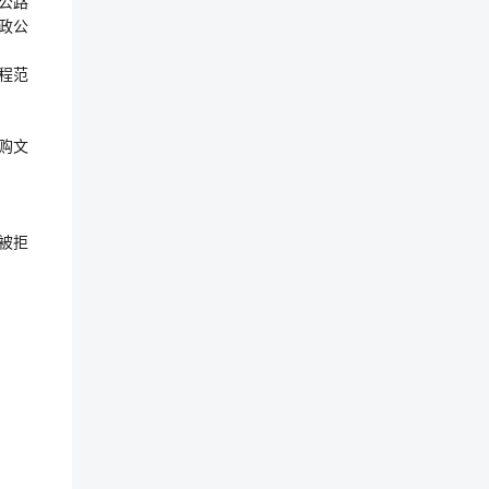
有公路
政公
工程范
购文
被拒