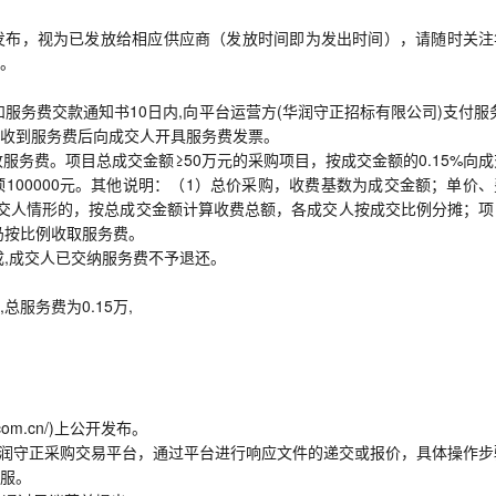
发布，视为已发放给相应供应商（发放时间即为发出时间），请随时关注
。
服务费交款通知书10日内,向平台运营方(华润守正招标有限公司)支付服
收到服务费后向成交人开具服务费发票。
服务费。项目总成交金额≥50万元的采购项目，按成交金额的0.15%向
100000元。其他说明：（1）总价采购，收费基数为成交金额；单价、
交人情形的，按总成交金额计算收费总额，各成交人按成交比例分摊；项
仍按比例收取服务费。
成,成交人已交纳服务费不予退还。
总服务费为0.15万,
com.cn/)上公开发布。
华润守正采购交易平台，通过平台进行响应文件的递交或报价，具体操作步
服。