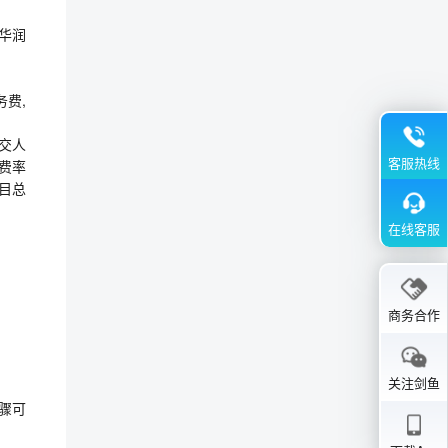
华润
务费,
成交人
客服热线
费率
目总
在线客服
商务合作
关注剑鱼
骤可