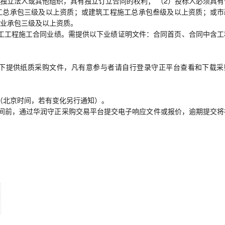
册的独立法人或其他组织，具有独立订立合同的权利； （2）投标人必须具
工总承包三级及以上资质；或建筑工程施工总承包叁级及以上资质；或市
业承包三级及以上资质。
道路施工工程施工合同业绩。需提供以下业绩证明文件：合同首页、合同中含
下提供纸质采购文件，凡有意参与者请自行登录守正平台查看和下载采
:00 （北京时间，若有变化另行通知）。
时间前，通过华润守正采购交易平台提交电子响应文件或报价，逾期提交将