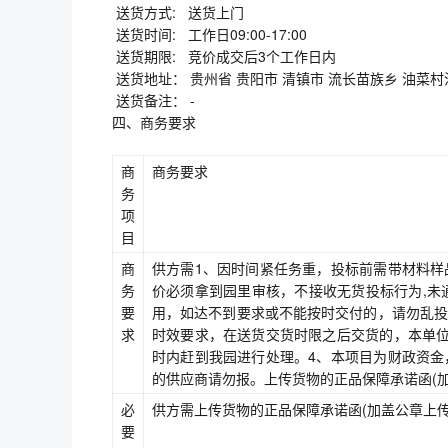
送货方式: 送货上门
送货时间: 工作日09:00-17:00
送货期限: 竞价成交后3个工作日内
送货地址： 贵州省 贵阳市 清镇市 流长苗族乡 油菜
送货备注： -
四、商务要求
商
商务要求
务
项
目
商
供方需1、因时间紧任务重，投标前需带材料样
务
价必须拿到园里审核，不接收无货投标行为,未
要
用，如达不到要求或不能按时交付的，请勿乱投
求
时效要求，在送货交货时限之后交货的，本单位
时内赶到我园进行处理。4、本项目为财政资金
的供应商请勿报。上传货物的正品保障承诺函(加
必
供方需上传货物的正品保障承诺函(加盖公章上传
要