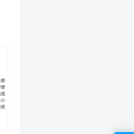
告原
付使
完成
半小
垫资