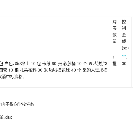
购
控
买
制
数
金
量
额
(元)
1
***
.
 白色超轻粘土 10 包 卡纸 60 张 软胶桶 10 个 园艺铁铲3
批
00
圆管 10 根 扎染布料 30 米 啦啦操花球 40 个;采购人需求描
取消中标资格;
年内不得向学校催款
xlsx