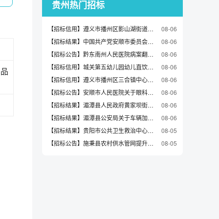
贵州热门招标
【招标信用】遵义市播州区影山湖街道办事处关于中性笔的网上超市采购项目合同履约验收公告
08-06
【招标结果】中国共产党安顺市委员会办公室关于室内除臭/芳香用品的网上超市采购项目成交公告
08-06
【招标公告】黔东南州人民医院病案翻拍服务采购项目采购公告
08-06
【招标信用】城关第五幼儿园幼儿直饮机采购
08-06
用品
【招标信用】遵义市播州区三合镇中心学校采购教务、教研物资事宜
08-06
【招标公告】安顺市人民医院关于眼科眼罩的比选公告
08-06
【招标结果】湄潭县人民政府黄家坝街道办事处关于车辆维修和保养服务的定点采购馆采购项目成交公告
08-06
【招标结果】湄潭县公安局关于车辆加油服务的定点采购馆采购项目成交公告
08-06
【招标结果】贵阳市公共卫生救治中心中央空调压缩机维修服务中标（成交）结果公告
08-05
【招标公告】施秉县农村供水管网提升改造工程施工招标代理机构采购
08-05