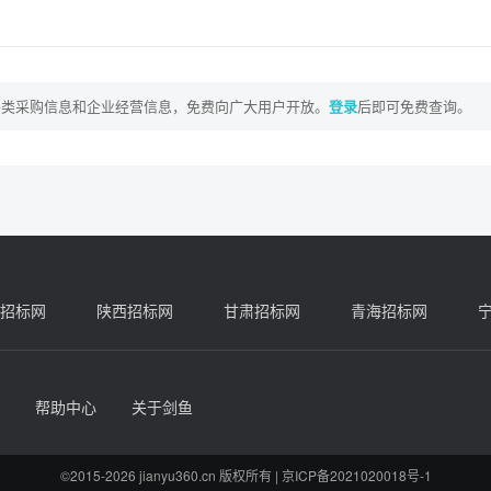
各类采购信息和企业经营信息，免费向广大用户开放。
登录
后即可免费查询。
招标网
陕西招标网
甘肃招标网
青海招标网
帮助中心
关于剑鱼
©2015-2026 jianyu360.cn 版权所有 |
京ICP备2021020018号-1