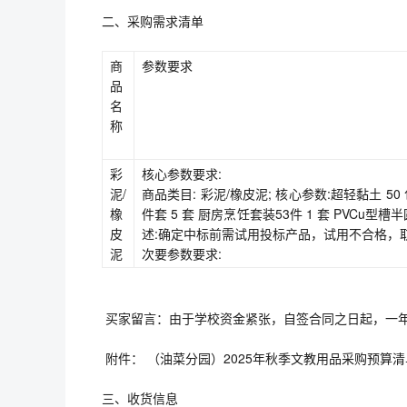
二、采购需求清单
商
参数要求
品
名
称
彩
核心参数要求:
泥/
商品类目: 彩泥/橡皮泥; 核心参数:超轻黏土 50 包
橡
件套 5 套 厨房烹饪套装53件 1 套 PVCu型槽半
皮
述:确定中标前需试用投标产品，试用不合格，
泥
次要参数要求:
买家留言：由于学校资金紧张，自签合同之日起，一
附件： （油菜分园）2025年秋季文教用品采购预算清单.
三、收货信息