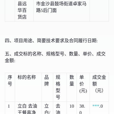
县远
市金沙县鼓场街道卓家马
华百
路5后门面
货店
四、项目用途、简要技术要求及合同履行日期:
五、成交标的名称、规格型号、数量、单价、成交
金额:
序
标的名称
品
规
数
单
成交金
号
牌
格
量
价
额
型
(元)
（元）
号
1
立白 去油
立
去
10
38.
***
.0
王餐具净
白/
油
0